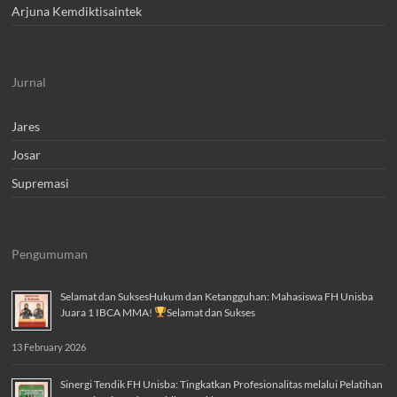
Arjuna Kemdiktisaintek
Jurnal
Jares
Josar
Supremasi
Pengumuman
Selamat dan SuksesHukum dan Ketangguhan: Mahasiswa FH Unisba
Juara 1 IBCA MMA!
Selamat dan Sukses
13 February 2026
Sinergi Tendik FH Unisba: Tingkatkan Profesionalitas melalui Pelatihan