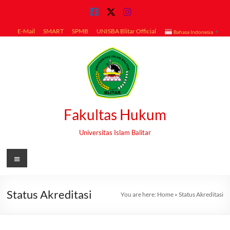
Skip
to
content
E-Mail
SMART
SPMB
UNISBA Blitar Official
Bahasa Indonesia
▼
Fakultas Hukum
Universitas Islam Balitar
Menu
Status Akreditasi
You are here:
Home
»
Status Akreditasi