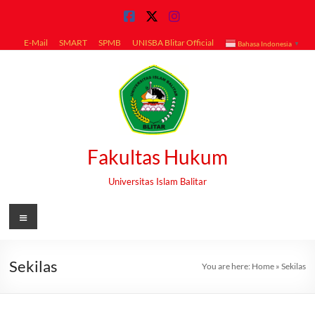
Skip
to
content
E-Mail
SMART
SPMB
UNISBA Blitar Official
Bahasa Indonesia
▼
Fakultas Hukum
Universitas Islam Balitar
Menu
Sekilas
You are here:
Home
»
Sekilas