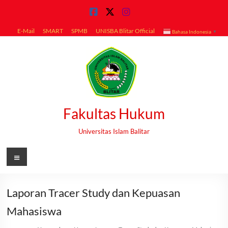
Skip
to
content
E-Mail
SMART
SPMB
UNISBA Blitar Official
Bahasa Indonesia
▼
Fakultas Hukum
Universitas Islam Balitar
Menu
Laporan Tracer Study dan Kepuasan
Mahasiswa