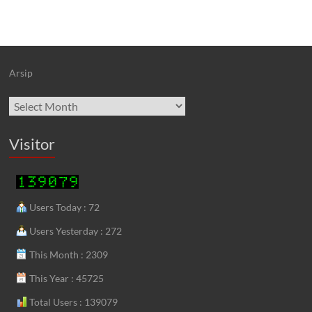
Arsip
Archives
Visitor
Users Today : 72
Users Yesterday : 272
This Month : 2309
This Year : 45725
Total Users : 139079