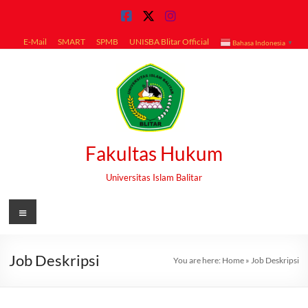
Skip
to
content
E-Mail
SMART
SPMB
UNISBA Blitar Official
Bahasa Indonesia
▼
Fakultas Hukum
Universitas Islam Balitar
Menu
Job Deskripsi
You are here:
Home
»
Job Deskripsi