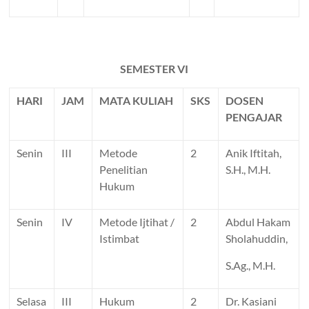
SEMESTER VI
HARI
JAM
MATA KULIAH
SKS
DOSEN
PENGAJAR
Senin
III
Metode
2
Anik Iftitah,
Penelitian
S.H., M.H.
Hukum
Senin
IV
Metode Ijtihat /
2
Abdul Hakam
Istimbat
Sholahuddin,
S.Ag., M.H.
Selasa
III
Hukum
2
Dr. Kasiani