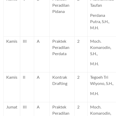
Peradilan
Taufan
Pidana
Perdana
Putra, S.H.,
M.H.
Kamis
III
A
Praktek
2
Moch.
Peradilan
Komarodin,
Perdata
S.H.,
M.H.
Kamis
II
A
Kontrak
2
Tegoeh Tri
Drafting
Wiyono, S.H.,
M.H.
Jumat
III
A
Praktek
2
Moch.
Peradilan
Komarodin,