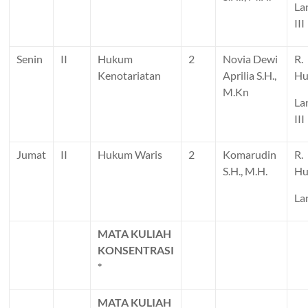
La
III
Senin
II
Hukum
2
Novia Dewi
R.
Kenotariatan
Aprilia S.H.,
H
M.Kn
La
III
Jumat
II
Hukum Waris
2
Komarudin
R.
S.H., M.H.
H
Lan
MATA KULIAH
KONSENTRASI
*
MATA KULIAH