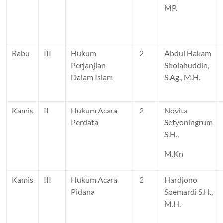
MP.
Rabu
III
Hukum
2
Abdul Hakam
Perjanjian
Sholahuddin,
Dalam Islam
S.Ag., M.H.
Kamis
II
Hukum Acara
2
Novita
Perdata
Setyoningrum
S.H.,
M.Kn
Kamis
III
Hukum Acara
2
Hardjono
Pidana
Soemardi S.H.,
M.H.