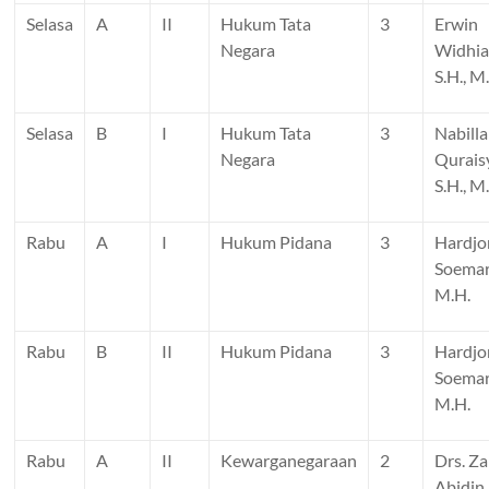
Selasa
A
II
Hukum Tata
3
Erwin
Negara
Widhia
S.H., M
Selasa
B
I
Hukum Tata
3
Nabilla
Negara
Qurais
S.H., M
Rabu
A
I
Hukum Pidana
3
Hardjo
Soemard
M.H.
Rabu
B
II
Hukum Pidana
3
Hardjo
Soemard
M.H.
Rabu
A
II
Kewarganegaraan
2
Drs. Za
Abidin