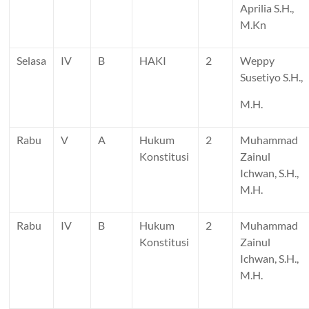
Aprilia S.H.,
M.Kn
Selasa
IV
B
HAKI
2
Weppy
Susetiyo S.H.,
M.H.
Rabu
V
A
Hukum
2
Muhammad
Konstitusi
Zainul
Ichwan, S.H.,
M.H.
Rabu
IV
B
Hukum
2
Muhammad
Konstitusi
Zainul
Ichwan, S.H.,
M.H.