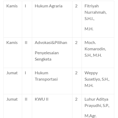
Kamis
I
Hukum Agraria
2
Fitriyah
Nurrahmah,
S.H.I.,
M.H.
Kamis
II
Advokasi&Pilihan
2
Moch.
Komarodin,
Penyelesaian
S.H., M.H.
Sengketa
Jumat
I
Hukum
2
Weppy
Transportasi
Susetiyo, S.H.,
M.H.
Jumat
II
KWU II
2
Luhur Aditya
Prayudhi, S.P.,
M.Agr.