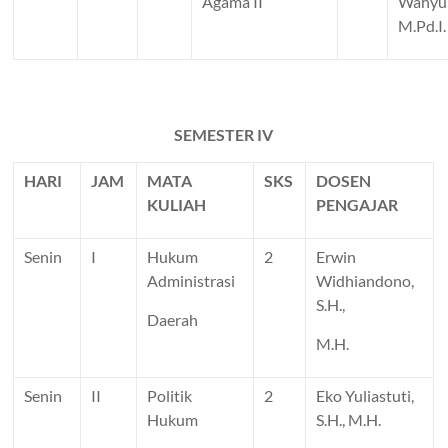
Agama II
Wahyun
M.Pd.I.
SEMESTER IV
HARI
JAM
MATA
SKS
DOSEN
KULIAH
PENGAJAR
Senin
I
Hukum
2
Erwin
Administrasi
Widhiandono,
S.H.,
Daerah
M.H.
Senin
II
Politik
2
Eko Yuliastuti,
Hukum
S.H., M.H.