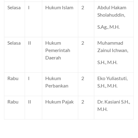
Selasa
I
Hukum Islam
2
Abdul Hakam
Sholahuddin,
S.Ag., M.H.
Selasa
II
Hukum
2
Muhammad
Pemerintah
Zainul Ichwan,
Daerah
S.H., M.H.
Rabu
I
Hukum
2
Eko Yuliastuti,
Perbankan
S.H., M.H.
Rabu
II
Hukum Pajak
2
Dr. Kasiani S.H.,
M.H.