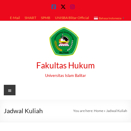
Skip
to
content
E-Mail
SMART
SPMB
UNISBA Blitar Official
Bahasa Indonesia
▼
Fakultas Hukum
Universitas Islam Balitar
Menu
Jadwal Kuliah
You are here:
Home
»
Jadwal Kuliah