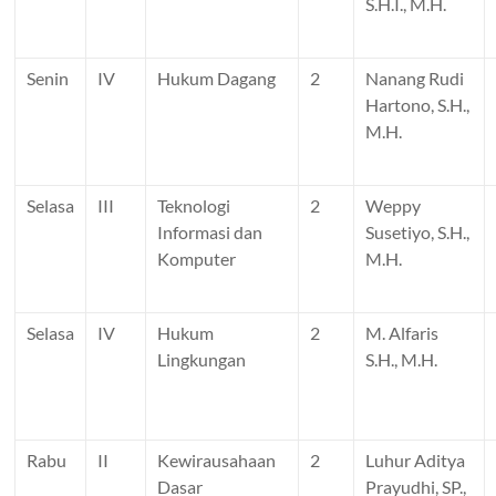
S.H.I., M.H.
Senin
IV
Hukum Dagang
2
Nanang Rudi
Hartono, S.H.,
M.H.
Selasa
III
Teknologi
2
Weppy
Informasi dan
Susetiyo, S.H.,
Komputer
M.H.
Selasa
IV
Hukum
2
M. Alfaris
Lingkungan
S.H., M.H.
Rabu
II
Kewirausahaan
2
Luhur Aditya
Dasar
Prayudhi, SP.,