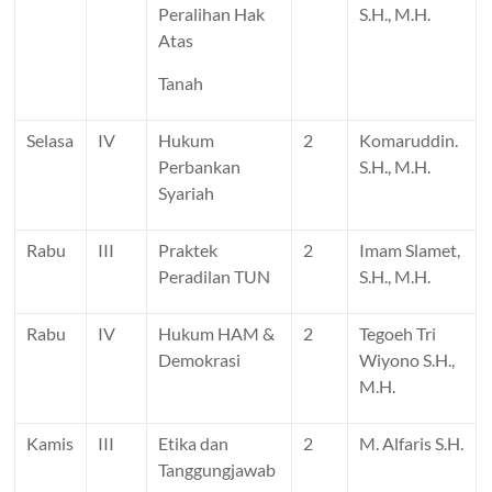
Peralihan Hak
S.H., M.H.
Atas
Tanah
Selasa
IV
Hukum
2
Komaruddin.
Perbankan
S.H., M.H.
Syariah
Rabu
III
Praktek
2
Imam Slamet,
Peradilan TUN
S.H., M.H.
Rabu
IV
Hukum HAM &
2
Tegoeh Tri
Demokrasi
Wiyono S.H.,
M.H.
Kamis
III
Etika dan
2
M. Alfaris S.H.
Tanggungjawab