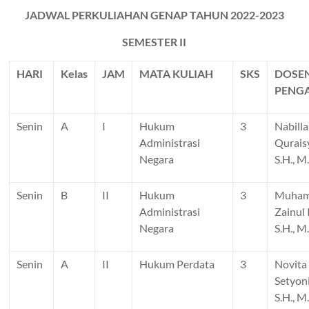
JADWAL PERKULIAHAN GENAP TAHUN 2022-2023
SEMESTER II
HARI
Kelas
JAM
MATA KULIAH
SKS
DOSE
PENG
Senin
A
I
Hukum
3
Nabilla
Administrasi
Qurais
Negara
S.H., M
Senin
B
II
Hukum
3
Muha
Administrasi
Zainul
Negara
S.H., M
Senin
A
II
Hukum Perdata
3
Novita
Setyon
S.H., M