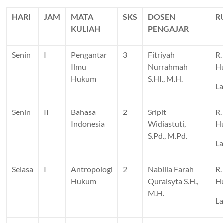
HARI
JAM
MATA
SKS
DOSEN
R
KULIAH
PENGAJAR
Senin
I
Pengantar
3
Fitriyah
R.
Ilmu
Nurrahmah
H
Hukum
S.HI., M.H.
La
Senin
II
Bahasa
2
Sripit
R.
Indonesia
Widiastuti,
H
S.Pd., M.Pd.
La
Selasa
I
Antropologi
2
Nabilla Farah
R.
Hukum
Quraisyta S.H.,
H
M.H.
La