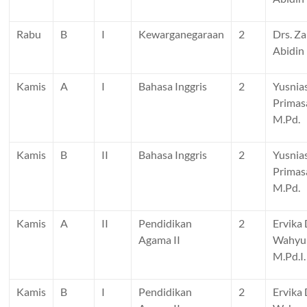
Rabu
B
I
Kewarganegaraan
2
Drs. Za
Abidin
Kamis
A
I
Bahasa Inggris
2
Yusnias
Primasa
M.Pd.
Kamis
B
II
Bahasa Inggris
2
Yusnias
Primasa
M.Pd.
Kamis
A
II
Pendidikan
2
Ervika
Agama II
Wahyun
M.Pd.I.
Kamis
B
I
Pendidikan
2
Ervika