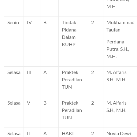
M.H.
Senin
IV
B
Tindak
2
Mukhammad
Pidana
Taufan
Dalam
Perdana
KUHP
Putra, S.H.,
M.H.
Selasa
III
A
Praktek
2
M. Alfaris
Peradilan
S.H., M.H.
TUN
Selasa
V
B
Praktek
2
M. Alfaris
Peradilan
S.H., M.H.
TUN
Selasa
II
A
HAKI
2
Novia Dewi