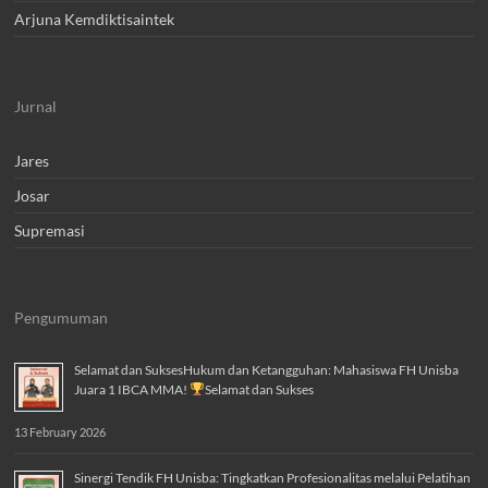
Arjuna Kemdiktisaintek
Jurnal
Jares
Josar
Supremasi
Pengumuman
Selamat dan SuksesHukum dan Ketangguhan: Mahasiswa FH Unisba
Juara 1 IBCA MMA!
Selamat dan Sukses
13 February 2026
Sinergi Tendik FH Unisba: Tingkatkan Profesionalitas melalui Pelatihan