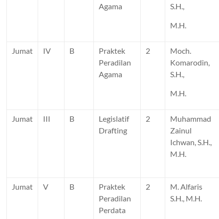
Agama
S.H.,
M.H.
Jumat
IV
B
Praktek
2
Moch.
Peradilan
Komarodin,
Agama
S.H.,
M.H.
Jumat
III
B
Legislatif
2
Muhammad
Drafting
Zainul
Ichwan, S.H.,
M.H.
Jumat
V
B
Praktek
2
M. Alfaris
Peradilan
S.H., M.H.
Perdata