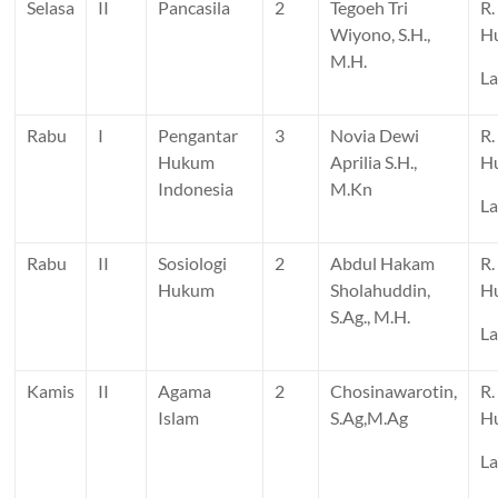
Selasa
II
Pancasila
2
Tegoeh Tri
R.
Wiyono, S.H.,
H
M.H.
La
Rabu
I
Pengantar
3
Novia Dewi
R.
Hukum
Aprilia S.H.,
H
Indonesia
M.Kn
La
Rabu
II
Sosiologi
2
Abdul Hakam
R.
Hukum
Sholahuddin,
H
S.Ag., M.H.
La
Kamis
II
Agama
2
Chosinawarotin,
R.
Islam
S.Ag,M.Ag
H
La