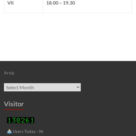
VII
18.00 – 19.30
Arsip
Archives
Visitor
Users Today : 96