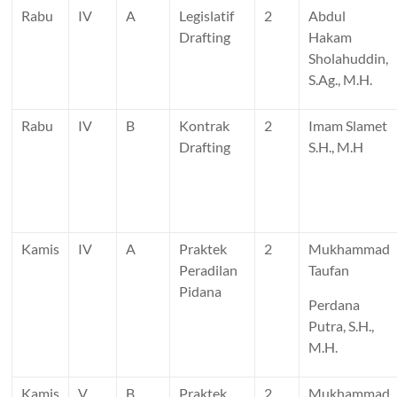
Rabu
IV
A
Legislatif
2
Abdul
Drafting
Hakam
Sholahuddin,
S.Ag., M.H.
Rabu
IV
B
Kontrak
2
Imam Slamet
Drafting
S.H., M.H
Kamis
IV
A
Praktek
2
Mukhammad
Peradilan
Taufan
Pidana
Perdana
Putra, S.H.,
M.H.
Kamis
V
B
Praktek
2
Mukhammad