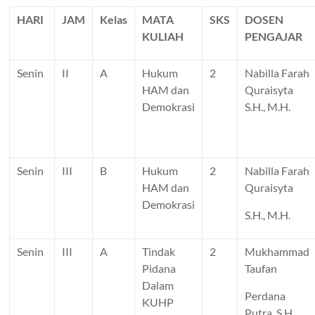
HARI
JAM
Kelas
MATA
SKS
DOSEN
KULIAH
PENGAJAR
Senin
II
A
Hukum
2
Nabilla Farah
HAM dan
Quraisyta
Demokrasi
S.H., M.H.
Senin
III
B
Hukum
2
Nabilla Farah
HAM dan
Quraisyta
Demokrasi
S.H., M.H.
Senin
III
A
Tindak
2
Mukhammad
Pidana
Taufan
Dalam
Perdana
KUHP
Putra, S.H.,