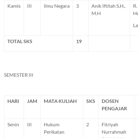
Kamis
III
Ilmu Negara
3
Anik Iftitah S.H.,
R.
M.H
H
La
TOTAL SKS
19
SEMESTER III
HARI
JAM
MATA KULIAH
SKS
DOSEN
PENGAJAR
Senin
III
Hukum
2
Fitriyah
Perikatan
Nurrahmah