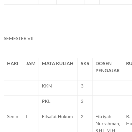
SEMESTER VII
HARI
JAM
MATA KULIAH
SKS
DOSEN
R
PENGAJAR
KKN
3
PKL
3
Senin
I
Filsafat Hukum
2
Fitriyah
R.
Nurrahmah,
H
S.H.I, M.H.