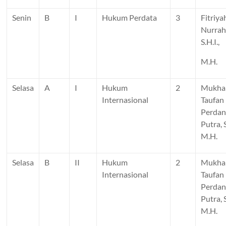
Senin
B
I
Hukum Perdata
3
Fitriya
Nurra
S.H.I.,
M.H.
Selasa
A
I
Hukum
2
Mukh
Internasional
Taufan
Perda
Putra, S
M.H.
Selasa
B
II
Hukum
2
Mukh
Internasional
Taufan
Perda
Putra, S
M.H.