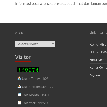
Informasi secara lengkapnya dapat dilihat dari laman be
Arsip
Link Interna
Archives
Kemdiktisa
LLDIKTI Wi
Visitor
Sinta Kemdi
Rama Kemdi
Arjuna Kem
Users Today : 109
Users Yesterday : 177
This Month : 1504
This Year : 44920