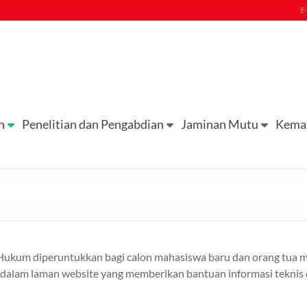
E
n
Penelitian dan Pengabdian
Jaminan Mutu
Kema
s Hukum diperuntukkan bagi calon mahasiswa baru dan orang tu
ine dalam laman website yang memberikan bantuan informasi tekni