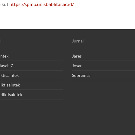
rikut
https://spmb.unisbablitar.ac.id/
l
Jurnal
intek
Jares
layah 7
Josar
ktisaintek
Supremasi
ktisaintek
diktisaintek