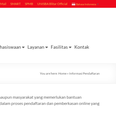
-Mail
SMART
SPMB
UNISBA Blitar Official
Bahasa Indonesia
▼
hasiswaan
Layanan
Fasilitas
Kontak
You are here:
Home
»
Informasi Pendaftaran
a maupun masyarakat yang memerlukan bantuan
s dalam proses pendaftaran dan pemberkasan online yang