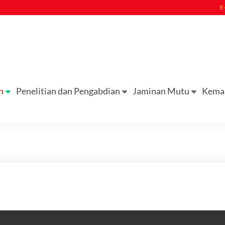
E
n
Penelitian dan Pengabdian
Jaminan Mutu
Kema