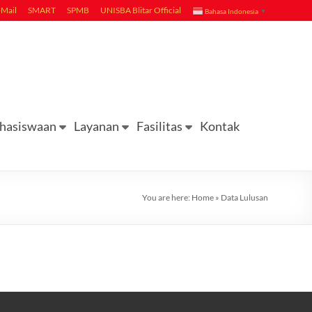
-Mail
SMART
SPMB
UNISBA Blitar Official
Bahasa Indonesia
▼
hasiswaan
Layanan
Fasilitas
Kontak
You are here:
Home
»
Data Lulusan