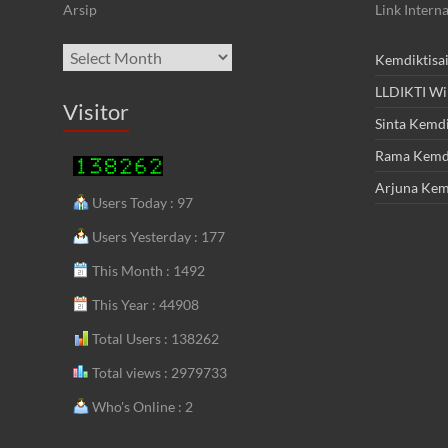
Arsip
Link Interna
Archives
Kemdiktisa
LLDIKTI Wi
Visitor
Sinta Kemdi
Rama Kemdi
Arjuna Kem
Users Today : 97
Users Yesterday : 177
This Month : 1492
This Year : 44908
Total Users : 138262
Total views : 2979733
Who's Online : 2