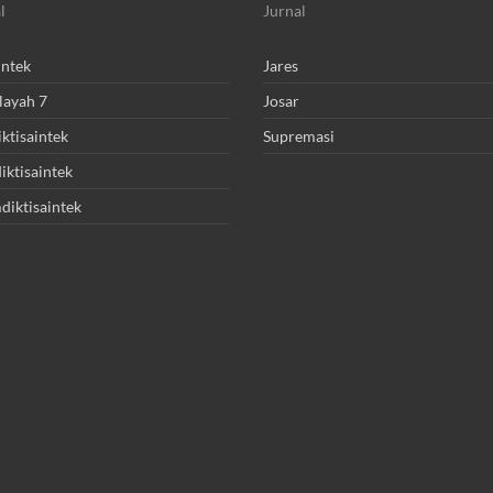
l
Jurnal
intek
Jares
layah 7
Josar
ktisaintek
Supremasi
ktisaintek
diktisaintek