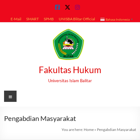
Skip
to
content
E-Mail
SMART
SPMB
UNISBA Blitar Official
Bahasa Indonesia
▼
Fakultas Hukum
Universitas Islam Balitar
Menu
Pengabdian Masyarakat
You are here:
Home
»
Pengabdian Masyarakat