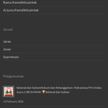
Rama Kemdiktisaintek
Arjuna Kemdiktisaintek
Jurnal
Jares
Josar
Supremasi
Pengumuman
Selamat dan SuksesHukum dan Ketangguhan: Mahasiswa FH Unisba
Juara 1 IBCA MMA!
Selamat dan Sukses
13 February 2026