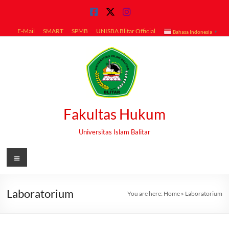
Skip
to
content
E-Mail
SMART
SPMB
UNISBA Blitar Official
Bahasa Indonesia
▼
Fakultas Hukum
Universitas Islam Balitar
Menu
Laboratorium
You are here:
Home
»
Laboratorium