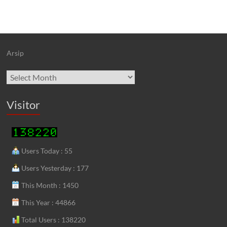
Arsip
Archives
Visitor
Users Today : 55
Users Yesterday : 177
This Month : 1450
This Year : 44866
Total Users : 138220