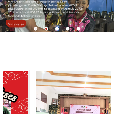
Vince Anggy Fadila kembali menoreh prestasi dalam
penyelenggaraan Komite Olahraga Nasional Indonesia (KONI)
Bayan Championship 2024 yang diadakan pada tanggal 21-28 Juli
2024 bertempat di GOR 27 September Universitas Mulawarwan,
Samarinda, Kalimantan Timur.
Selengkapnya