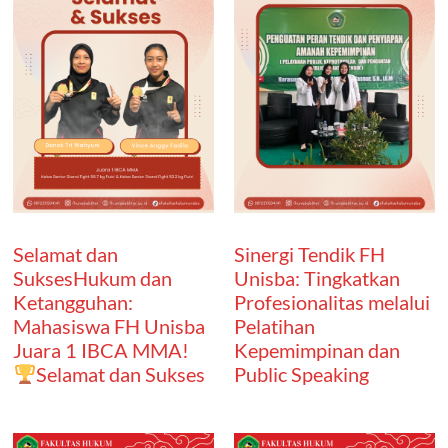
Selamat dan
Sinergi Tendik FH
SuksesHukum dan
Unisba: Tingkatkan
Ketangguhan:
Profesionalitas melalui
Mahasiswa FH Unisba
Pelatihan
Juara 1 IBCA MMA!
Kepemimpinan dan
Selamat dan Sukses
Public Speaking